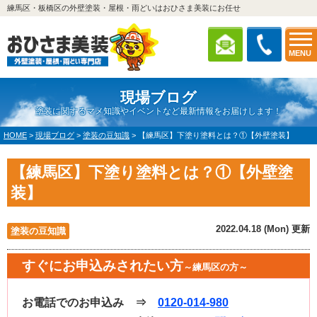
練馬区・板橋区の外壁塗装・屋根・雨どいはおひさま美装にお任せ
MENU
現場ブログ
塗装に関するマメ知識やイベントなど最新情報をお届けします！
HOME
>
現場ブログ
>
塗装の豆知識
>
【練馬区】下塗り塗料とは？①【外壁塗装】
【練馬区】下塗り塗料とは？①【外壁塗
装】
2022.04.18 (Mon) 更新
塗装の豆知識
すぐにお申込みされたい方
～練馬区の方～
お電話でのお申込み ⇒
0120-014-980