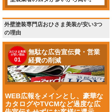
外壁塗装専門店おひさま美装が安い3つ
の理由
無駄な広告宣伝費・営業
おひさま美装
が安い理由
01
経費の削減
WEB広報をメインとし、豪華な
カタログやTVCMなど過度な広
告宣伝をせずにお客様に還元。