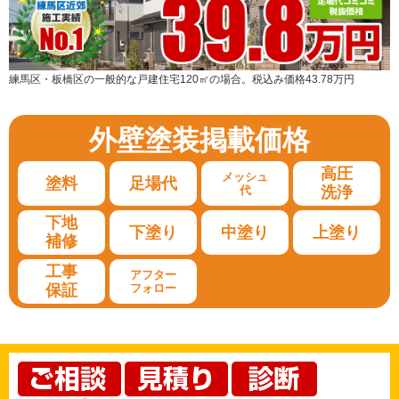
練馬区・板橋区の一般的な戸建住宅120㎡の場合。税込み価格43.78万円
外壁塗装
掲載価格
高圧
メッシュ
塗料
足場代
代
洗浄
下地
下塗り
中塗り
上塗り
補修
工事
アフター
保証
フォロー