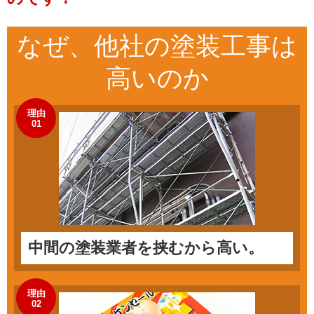
なぜ、他社の
塗装工事
は
高いのか
理由
01
中間の塗装業者を挟むから高い。
理由
02