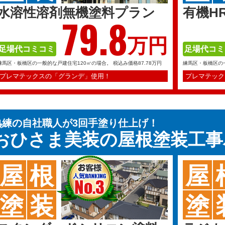
水溶性溶剤無機塗料プラン
有機H
79.
8
万円
足場代コミコミ
足場代コミ
練馬区・板橋区の一般的な戸建住宅120㎡の場合。
税込み価格87.78万円
練馬区・板橋区の
プレマテックスの「グランデ」使用！
プレマテック
熟練の自社職人が3回手塗り仕上げ！
おひさま美装の
屋根塗装工事
屋
根
屋
塗
装
塗