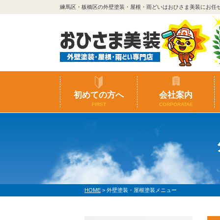
練馬区・板橋区の外壁塗装・屋根・雨どいはおひさま美装にお任
初めての方へ
会社案内
FIRST
CORPORATAE
HOME
>
外壁塗装・屋根塗装メニュー