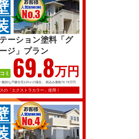
壁
装
テーション塗料「グ
ージ」プラン
69.
8
万円
コミ
一般的な戸建住宅120㎡の場合。
税込み価格76.78万円
スの「エクストラカラー」使用！
壁
装