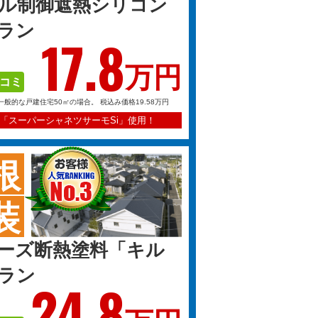
ル制御遮熱シリコン
ラン
17.
8
万円
コミ
一般的な戸建住宅50㎡の場合。
税込み価格19.58万円
「スーパーシャネツサーモSi」使用！
根
装
ーズ断熱塗料「キル
ラン
24.
8