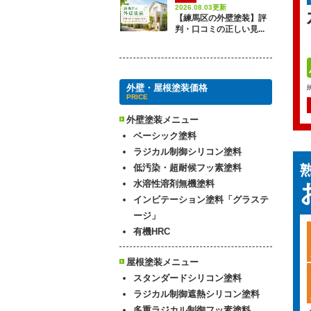
2026.08.03更新
【練馬区の外壁塗装】評
判・口コミの正しい見...
外壁・屋根塗装価格
PRICE
外壁塗装メニュー
ベーシック塗料
ラジカル制御シリコン塗料
低汚染・超耐候フッ素塗料
水溶性溶剤無機塗料
インビテーション塗料「グラステ
ージ」
有機HRC
屋根塗装メニュー
スタンダードシリコン塗料
ラジカル制御遮熱シリコン塗料
多重ラジカル制御フッ素塗料