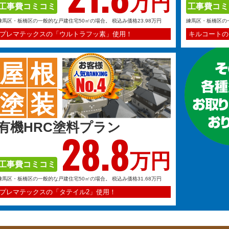
万円
工事費コミコミ
工事費コミ
練馬区・板橋区の一般的な戸建住宅50㎡の場合。
税込み価格23.98万円
練馬区・板橋区の
プレマテックスの「ウルトラフッ素」使用！
キルコートの
屋
根
塗
装
有機HRC塗料プラン
28.
8
万円
工事費コミコミ
練馬区・板橋区の一般的な戸建住宅50㎡の場合。
税込み価格31.68万円
プレマテックスの「タテイル2」使用！