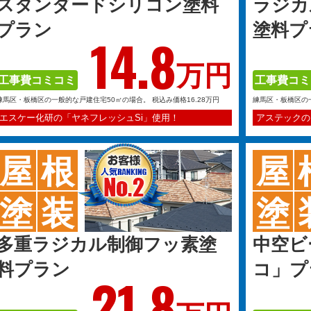
スタンダードシリコン塗料
ラジカ
プラン
塗料プ
14.
8
万円
工事費コミコミ
工事費コミ
練馬区・板橋区の一般的な戸建住宅50㎡の場合。
税込み価格16.28万円
練馬区・板橋区の
エスケー化研の「ヤネフレッシュSi」使用！
アステックの
屋
根
屋
塗
装
塗
多重ラジカル制御フッ素塗
中空ビ
料プラン
コ」プ
21.
8