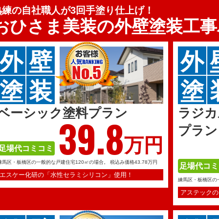
熟練の自社職人が3回手塗り仕上げ！
おひさま美装の
外壁塗装工事
外
壁
外
塗
装
塗
ベーシック塗料プラン
ラジカ
39.
8
プラン
万円
足場代コミコミ
練馬区・板橋区の一般的な戸建住宅120㎡の場合。
税込み価格43.78万円
足場代コミ
エスケー化研の「水性セラミシリコン」使用！
練馬区・板橋区の
アステックの