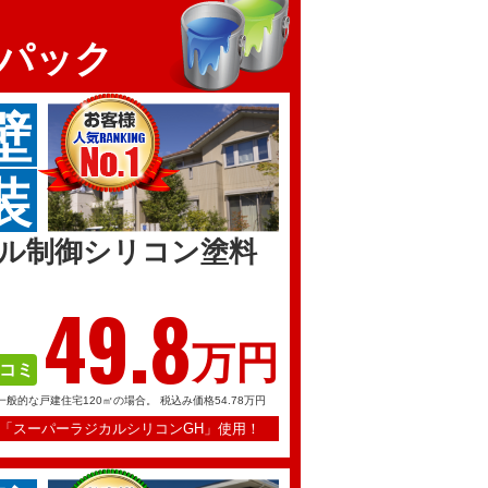
パック
壁
装
ル制御シリコン塗料
49.
8
万円
コミ
一般的な戸建住宅120㎡の場合。
税込み価格54.78万円
「スーパーラジカルシリコンGH」使用！