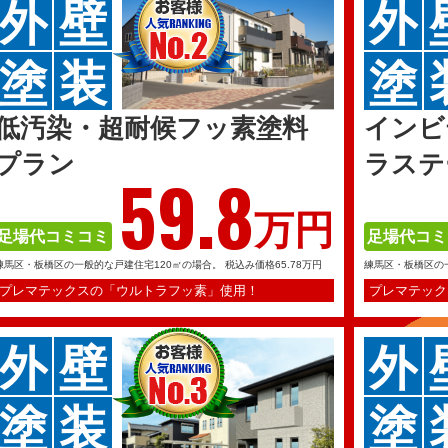
外
壁
外
塗
装
塗
低汚染・超耐候フッ素塗料
インビ
プラン
ラステ
59.
8
万円
足場代コミコミ
足場代コミ
練馬区・板橋区の一般的な戸建住宅120㎡の場合。
税込み価格65.78万円
練馬区・板橋区の
プレマテックスの「ウルトラフッ素」使用！
プレマテック
外
壁
外
塗
装
塗