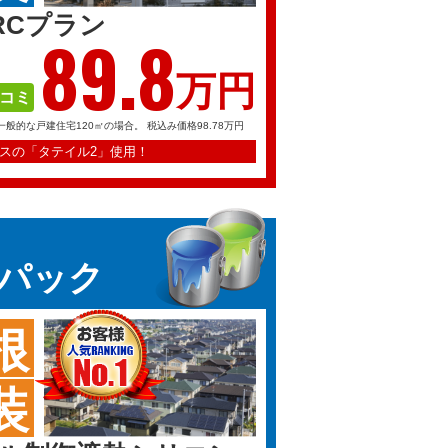
RCプラン
89.
8
万円
コミ
一般的な戸建住宅120㎡の場合。
税込み価格98.78万円
スの「タテイル2」使用！
パック
根
装