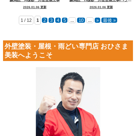
2026.01.06 更新
2026.01.06 更新
1 / 12
1
2
3
4
5
...
10
...
»
最後 »
外壁塗装・屋根・雨どい専門店 おひさま
美装へようこそ