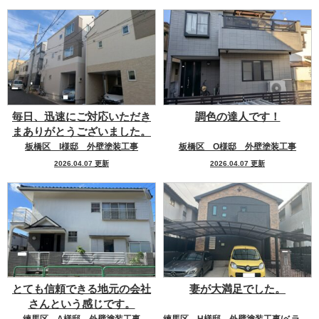
毎日、迅速にご対応いただき
調色の達人です！
まありがとうございました。
板橋区 I様邸 外壁塗装工事
板橋区 O様邸 外壁塗装工事
2026.04.07 更新
2026.04.07 更新
とても信頼できる地元の会社
妻が大満足でした。
さんという感じです。
練馬区 A様邸 外壁塗装工事
練馬区 H様邸 外壁塗装工事/ベランダ防水工事