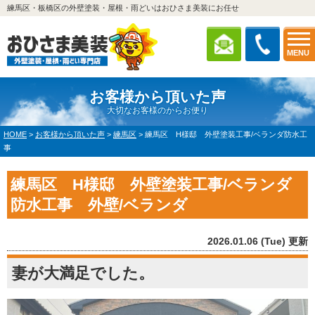
練馬区・板橋区の外壁塗装・屋根・雨どいはおひさま美装にお任せ
MENU
お客様から頂いた声
大切なお客様のからお便り
HOME
>
お客様から頂いた声
>
練馬区
>
練馬区 H様邸 外壁塗装工事/ベランダ防水工
事
練馬区 H様邸 外壁塗装工事/ベランダ
防水工事 外壁/ベランダ
2026.01.06 (Tue) 更新
妻が大満足でした。