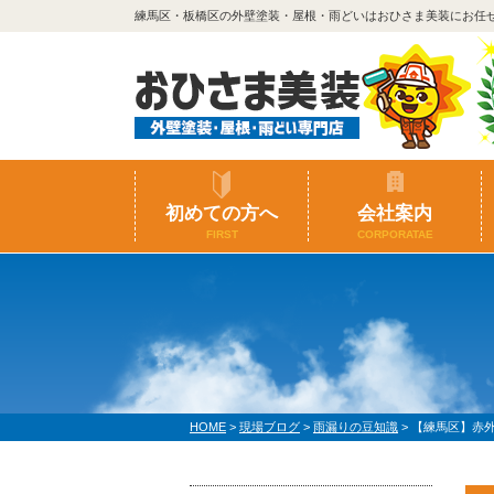
練馬区・板橋区の外壁塗装・屋根・雨どいはおひさま美装にお任
初めての方へ
会社案内
FIRST
CORPORATAE
HOME
>
現場ブログ
>
雨漏りの豆知識
>
【練馬区】赤