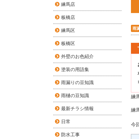
練馬店
板橋店
雨
練馬区
板橋区
外壁のお色紹介
塗装の用語集
雨漏りの豆知識
雨樋の豆知識
練
最新チラシ情報
練
日常
今
防水工事