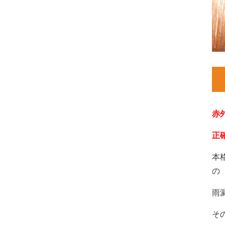
赤
正
本
の
雨
そ