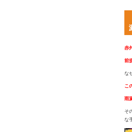
赤
前
な
こ
雨
そ
な