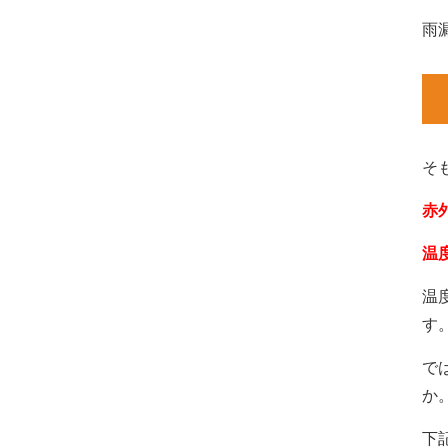
雨
そ
赤
温
温
す
で
か
下