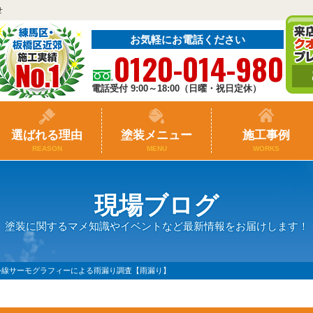
せ
お気軽にお電話ください
0120-014-980
電話受付 9:00～18:00（日曜・祝日定休）
選ばれる理由
塗装メニュー
施工事例
REASON
MENU
WORKS
現場ブログ
塗装に関するマメ知識やイベントなど最新情報をお届けします！
外線サーモグラフィーによる雨漏り調査【雨漏り】