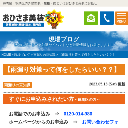
練馬区・板橋区の外壁塗装・屋根・雨どいはおひさま美装にお任せ
MENU
現場ブログ
塗装に関するマメ知識やイベントなど最新情報をお届けします！
HOME
>
現場ブログ
>
雨漏りの豆知識
>
【雨漏り対策って何をしたらいい？？】
【雨漏り対策って何をしたらいい？？】
2023.05.13 (Sat) 更新
雨漏りの豆知識
すぐにお申込みされたい方
～練馬区の方～
お電話でのお申込み ⇒
0120-014-980
ホームページからのお申込み ⇒
お問い合わせフォ