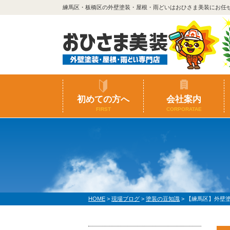
練馬区・板橋区の外壁塗装・屋根・雨どいはおひさま美装にお任
初めての方へ
会社案内
FIRST
CORPORATAE
HOME
>
現場ブログ
>
塗装の豆知識
>
【練馬区】外壁