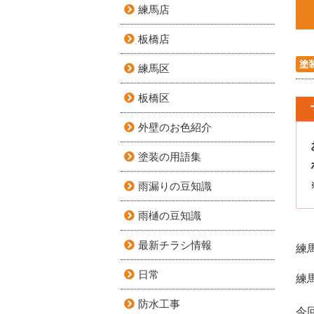
練馬店
板橋店
塗
練馬区
板橋区
外壁のお色紹介
塗装の用語集
雨漏りの豆知識
雨樋の豆知識
最新チラシ情報
練
日常
練
防水工事
今