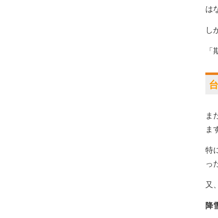
は
し
「
ま
ま
特
っ
又
降