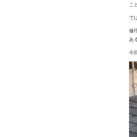
こ
で
修
あ
今