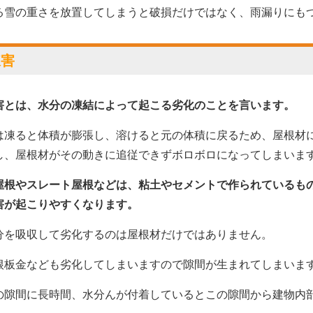
る雪の重さを放置してしまうと破損だけではなく、雨漏りにも
凍害
害とは、水分の凍結によって起こる劣化のことを言います。
は凍ると体積が膨張し、溶けると元の体積に戻るため、屋根材
し、屋根材がその動きに追従できずボロボロになってしまいま
屋根やスレート屋根
などは、粘土やセメントで作られているも
害が起こりやすくなります。
分を吸収して劣化するのは屋根材だけではありません。
根板金なども劣化してしまいますので隙間が生まれてしまいま
の隙間に長時間、水分んが付着しているとこの隙間から建物