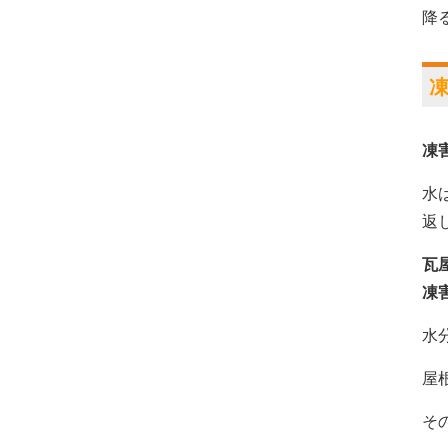
降
凍
水
返
瓦
凍
水
屋
そ