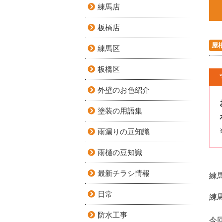
練馬店
板橋店
屋
練馬区
板橋区
外壁のお色紹介
塗装の用語集
雨漏りの豆知識
雨樋の豆知識
最新チラシ情報
練
日常
練
防水工事
今