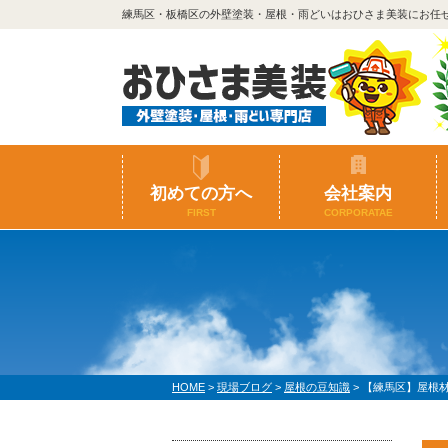
練馬区・板橋区の外壁塗装・屋根・雨どいはおひさま美装にお任
初めての方へ
会社案内
FIRST
CORPORATAE
HOME
>
現場ブログ
>
屋根の豆知識
>
【練馬区】屋根