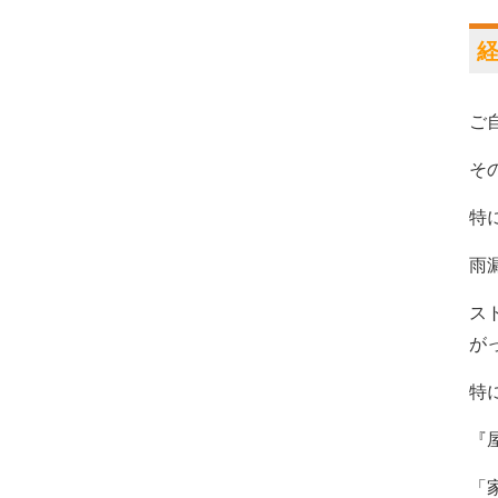
ご
そ
特
雨
ス
が
特
『
「