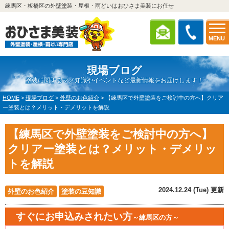
練馬区・板橋区の外壁塗装・屋根・雨どいはおひさま美装にお任せ
MENU
現場ブログ
塗装に関するマメ知識やイベントなど最新情報をお届けします！
HOME
>
現場ブログ
>
外壁のお色紹介
>
【練馬区で外壁塗装をご検討中の方へ】クリア
ー塗装とは？メリット・デメリットを解説
【練馬区で外壁塗装をご検討中の方へ】
クリアー塗装とは？メリット・デメリッ
トを解説
2024.12.24 (Tue) 更新
外壁のお色紹介
塗装の豆知識
すぐにお申込みされたい方
～練馬区の方～