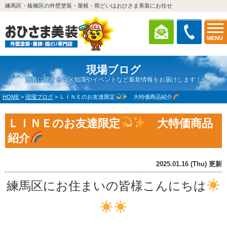
練馬区・板橋区の外壁塗装・屋根・雨どいはおひさま美装にお任せ
MENU
現場ブログ
塗装に関するマメ知識やイベントなど最新情報をお届けします！
HOME
>
現場ブログ
>
ＬＩＮＥのお友達限定
大特価商品紹介
ＬＩＮＥのお友達限定
大特価商品
紹介
2025.01.16 (Thu) 更新
練馬区にお住まいの皆様こんにちは