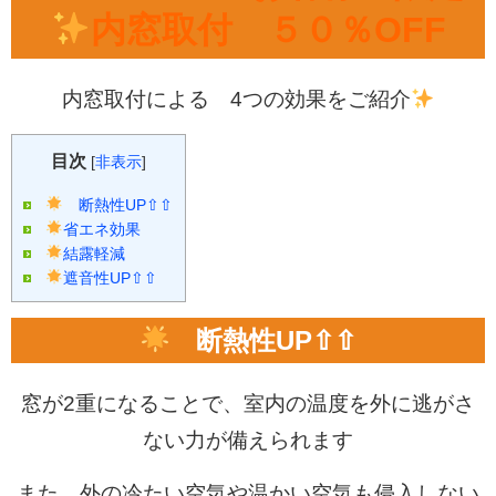
内窓取付 ５０％OFF
内窓取付による 4つの効果をご紹介
目次
[
非表示
]
断熱性UP⇧⇧
省エネ効果
結露軽減
遮音性UP⇧⇧
断熱性UP⇧⇧
窓が2重になることで、室内の温度を外に逃がさ
ない力が備えられます
また、外の冷たい空気や温かい空気も侵入しない