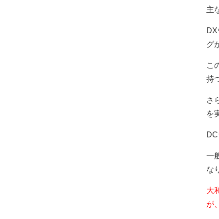
主
D
グ
こ
持
さ
を
D
一
な
大
が