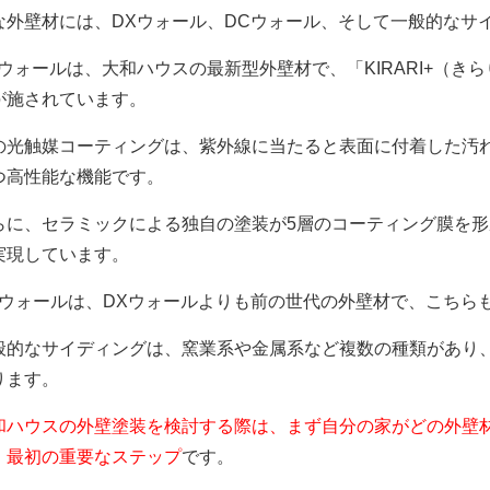
な外壁材には、DXウォール、DCウォール、そして一般的なサ
Xウォールは、大和ハウスの最新型外壁材で、「KIRARI+（
が施されています。
の光触媒コーティングは、紫外線に当たると表面に付着した汚
つ高性能な機能です。
らに、セラミックによる独自の塗装が5層のコーティング膜を
実現しています。
Cウォールは、DXウォールよりも前の世代の外壁材で、こちら
般的なサイディングは、窯業系や金属系など複数の種類があり
ります。
和ハウスの外壁塗装を検討する際は、まず自分の家がどの外壁
、最初の重要なステップ
です。