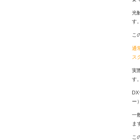
光
す
こ
通
ス
実
す
D
ー
一
ま
こ