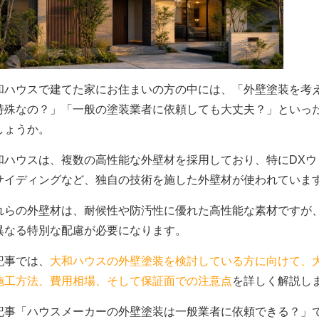
和ハウスで建てた家にお住まいの方の中には、「外壁塗装を考
特殊なの？」「一般の塗装業者に依頼しても大丈夫？」といっ
しょうか。
和ハウスは、複数の高性能な外壁材を採用しており、特にDX
サイディングなど、独自の技術を施した外壁材が使われていま
れらの外壁材は、耐候性や防汚性に優れた高性能な素材ですが
異なる特別な配慮が必要になります。
記事では、
大和ハウスの外壁塗装を検討している方に向けて、
施工方法、費用相場、そして保証面での注意点
を詳しく解説し
記事「ハウスメーカーの外壁塗装は一般業者に依頼できる？」