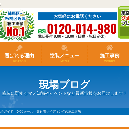
せ
お気軽にお電話ください
0120-014-980
電話受付 9:00～18:00（日曜・祝日定休）
選ばれる理由
塗装メニュー
施工事例
REASON
MENU
WORKS
現場ブログ
塗装に関するマメ知識やイベントなど最新情報をお届けします！
全ガイド｜DXウォール・難付着サイディングの施工方法