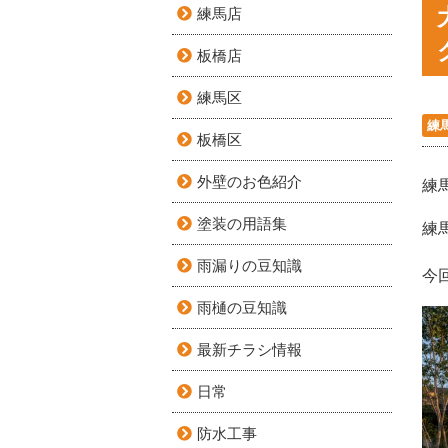
練馬店
板橋店
練馬区
練
板橋区
外壁のお色紹介
練
塗装の用語集
練
雨漏りの豆知識
今
雨樋の豆知識
最新チラシ情報
日常
防水工事