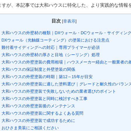
ますが、本記事では大和ハウスに特化した、より実践的な情報
目次
[
非表示
]
大和ハウスの外壁材の種類｜DXウォール・DCウォール・サイディン
DXウォール（光触媒コーティング）の塗装における注意点
難付着サイディングへの対応｜専用プライマーが必須
大和ハウスの外壁材の厚さと目地（シーリング）処理
大和ハウスの外壁塗装の費用相場｜ハウスメーカー経由と一般業者の
大和ハウスの保証制度と外壁塗装の関係
大和ハウスの外壁塗装の時期｜築12～15年が目安
大和ハウスの外壁塗装に適した塗料選び｜グレードと耐久性のバラン
大和ハウスの外壁塗装で失敗しないための業者選びのポイント
大和ハウスの外壁塗装と同時に検討すべき工事
大和ハウスの外壁塗装後のメンテナンス
大和ハウスの外壁塗装に関するよくある質問
大和ハウスの外壁塗装で成功するために
おひさま美装にご相談ください