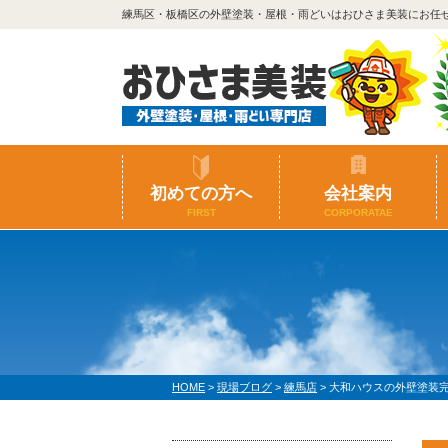
練馬区・板橋区の外壁塗装・屋根・雨どいはおひさま美装にお任
初めての方へ
会社案内
FIRST
CORPORATAE
HOME
>
現場ブログ
>
練馬店
>
大和ハウスの外壁塗装完