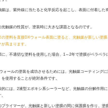
触媒は、紫外線に当たると化学反応を起こし、表面に付着した
。
の光触媒の性質が、塗装時に大きな課題となるのです。
常の塗料を直接DXウォール表面に塗ると、光触媒が新しい塗
クが高まります。
際に、不適切な塗料を使用した場合、1～2年で塗膜がペラペラ
。
Xウォールの塗装を成功させるためには、光触媒コーティング
）を使用することが絶対条件です。
般的には、2液型エポキシ系シーラーなど、光触媒の分解作用
す。
のプライマーが、光触媒と新しい塗膜の間に保護膜を作り、塗