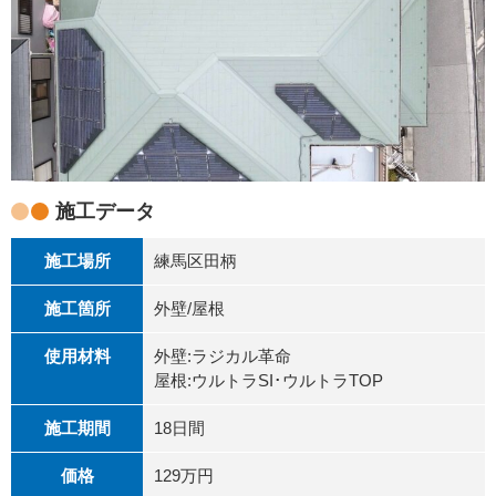
施工データ
施工場所
練馬区田柄
施工箇所
外壁/屋根
使用材料
外壁:ラジカル革命
屋根:ウルトラSI･ウルトラTOP
施工期間
18日間
価格
129万円