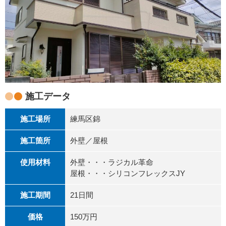
施工データ
施工場所
練馬区錦
施工箇所
外壁／屋根
使用材料
外壁・・・ラジカル革命
屋根・・・シリコンフレックスJY
施工期間
21日間
価格
150万円