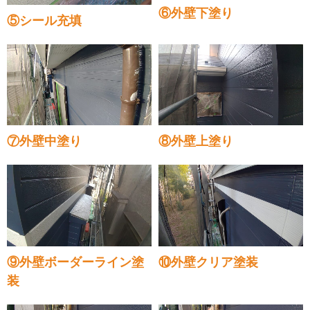
⑥外壁下塗り
⑤シール充填
⑦外壁中塗り
⑧外壁上塗り
⑨外壁ボーダーライン塗
⑩外壁クリア塗装
装