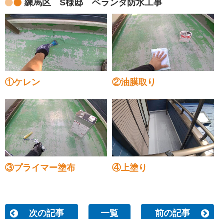
練馬区 S様邸 ベランダ防水工事
①ケレン
②油膜取り
③プライマー塗布
④上塗り
次の記事
一覧
前の記事