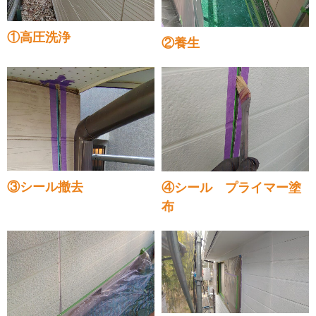
①高圧洗浄
②養生
③シール撤去
④シール プライマー塗
布