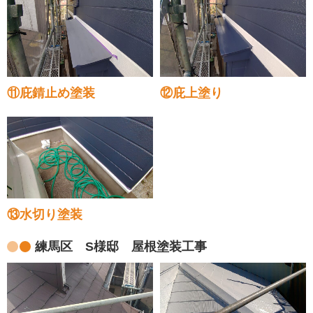
⑪庇錆止め塗装
⑫庇上塗り
⑬水切り塗装
練馬区 S様邸 屋根塗装工事