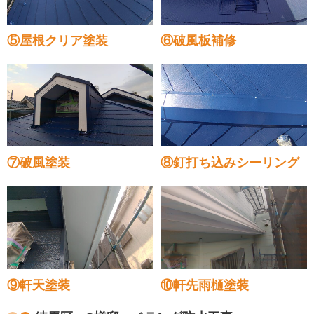
⑤屋根クリア塗装
⑥破風板補修
⑦破風塗装
⑧釘打ち込みシーリング
⑨軒天塗装
⑩軒先雨樋塗装