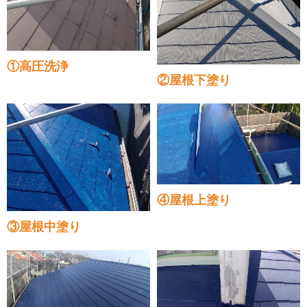
①高圧洗浄
②屋根下塗り
④屋根上塗り
③屋根中塗り