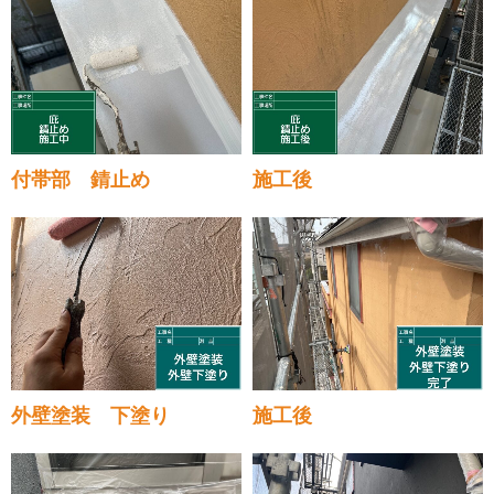
付帯部 錆止め
施工後
外壁塗装 下塗り
施工後