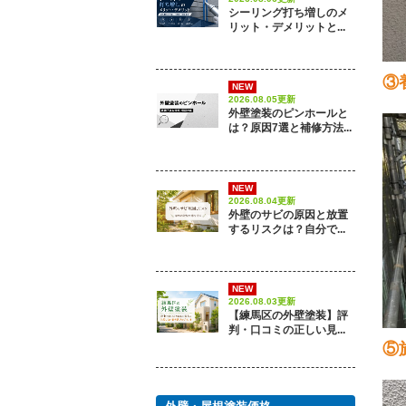
シーリング打ち増しのメ
リット・デメリットと...
③
NEW
2026.08.05更新
外壁塗装のピンホールと
は？原因7選と補修方法...
NEW
2026.08.04更新
外壁のサビの原因と放置
するリスクは？自分で...
NEW
2026.08.03更新
【練馬区の外壁塗装】評
判・口コミの正しい見...
⑤