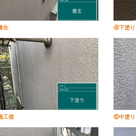
養生
④下塗り
施工後
⑥中塗り