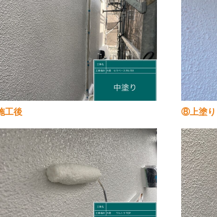
施工後
⑧上塗り