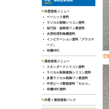
外壁・屋根塗装価格
PRICE
外壁塗装メニュー
ベーシック塗料
ラジカル制御シリコン塗料
低汚染・超耐候フッ素塗料
水溶性溶剤無機塗料
インビテーション塗料「グラステ
ージ」
有機HRC
⑦
屋根塗装メニュー
スタンダードシリコン塗料
ラジカル制御遮熱シリコン塗料
多重ラジカル制御フッ素塗料
中空ビーズ断熱塗料「キルコ」
有機HRC塗料
外壁＋屋根塗装パック