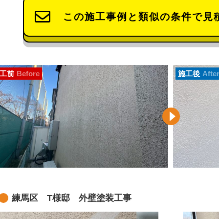
この施工事例と類似の条件で見
工前
Before
施工後
Afte
練馬区 T様邸 外壁塗装工事