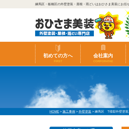
練馬区・板橋区の外壁塗装・屋根・雨どいはおひさま美装にお任
初めての方へ
会社案内
FIRST
CORPORATAE
HOME
>
施工事例
>
外壁塗装
>
練馬区 T様邸外壁塗装