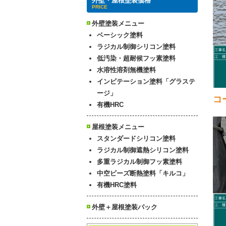
外壁・屋根塗装価格
PRICE
外壁塗装メニュー
ベーシック塗料
ラジカル制御シリコン塗料
低汚染・超耐候フッ素塗料
水溶性溶剤無機塗料
インビテーション塗料「グラステ
ージ」
コ
有機HRC
屋根塗装メニュー
スタンダードシリコン塗料
ラジカル制御遮熱シリコン塗料
多重ラジカル制御フッ素塗料
中空ビーズ断熱塗料「キルコ」
有機HRC塗料
外壁＋屋根塗装パック