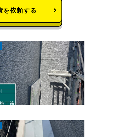
積を依頼する
r
r