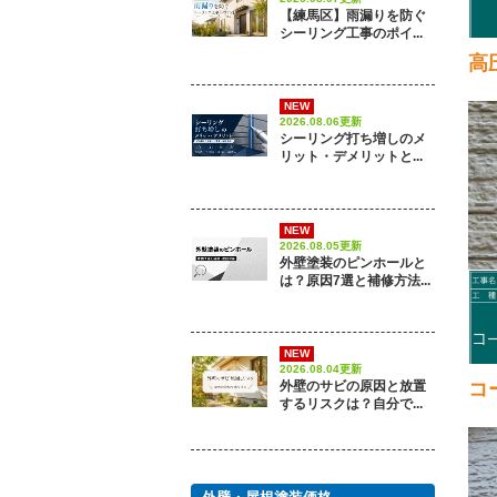
【練馬区】雨漏りを防ぐ
シーリング工事のポイ...
高
NEW
2026.08.06更新
シーリング打ち増しのメ
リット・デメリットと...
NEW
2026.08.05更新
外壁塗装のピンホールと
は？原因7選と補修方法...
NEW
2026.08.04更新
外壁のサビの原因と放置
コ
するリスクは？自分で...