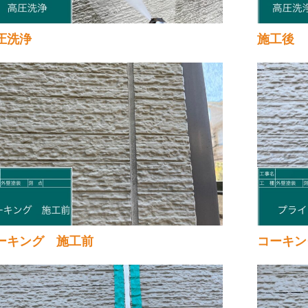
圧洗浄
施工後
ーキング 施工前
コーキン