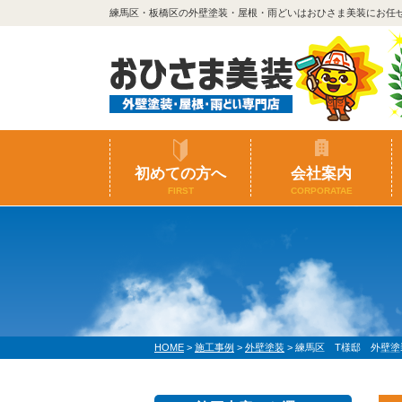
練馬区・板橋区の外壁塗装・屋根・雨どいはおひさま美装にお任
初めての方へ
会社案内
FIRST
CORPORATAE
HOME
>
施工事例
>
外壁塗装
>
練馬区 T様邸 外壁塗