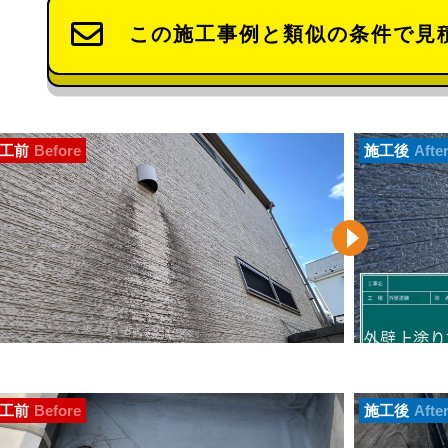
この施工事例と類似の条件で見
工前
Before
施工後
Afte
工前
Before
施工後
Afte