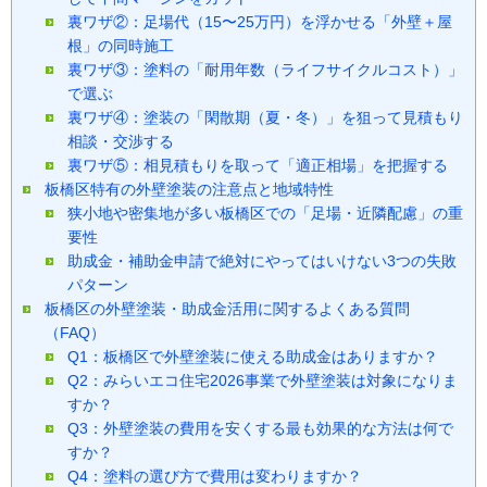
裏ワザ②：足場代（15〜25万円）を浮かせる「外壁＋屋
根」の同時施工
裏ワザ③：塗料の「耐用年数（ライフサイクルコスト）」
で選ぶ
裏ワザ④：塗装の「閑散期（夏・冬）」を狙って見積もり
相談・交渉する
裏ワザ⑤：相見積もりを取って「適正相場」を把握する
板橋区特有の外壁塗装の注意点と地域特性
狭小地や密集地が多い板橋区での「足場・近隣配慮」の重
要性
助成金・補助金申請で絶対にやってはいけない3つの失敗
パターン
板橋区の外壁塗装・助成金活用に関するよくある質問
（FAQ）
Q1：板橋区で外壁塗装に使える助成金はありますか？
Q2：みらいエコ住宅2026事業で外壁塗装は対象になりま
すか？
Q3：外壁塗装の費用を安くする最も効果的な方法は何で
すか？
Q4：塗料の選び方で費用は変わりますか？