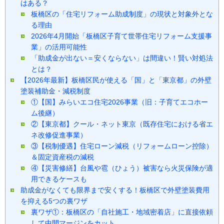
はある？
板橋区の「住宅リフォーム助成制度」の現状と対象外とな
る理由
2026年4月開始「板橋区子育て世帯住宅リフォーム支援事
業」の活用可能性
「助成金が出ない＝安くならない」は間違い！賢い対処法
とは？
【2026年最新】板橋区民が使える「国」と「東京都」の外壁
塗装補助金・減税制度
①【国】みらいエコ住宅2026事業（旧：子育てエコホー
ム後継）
②【東京都】クール・ネット東京（既存住宅における省エ
ネ改修促進事業）
③【税制優遇】住宅ローン減税（リフォームローン控除）
＆固定資産税の減税
④【災害修繕】台風や雹（ひょう）被害なら火災保険が適
用できるケースも
助成金がなくても限界まで安くする！板橋区で外壁塗装費用
を抑える5つの裏ワザ
裏ワザ①：板橋区の「自社施工・地域密着店」に直接依頼
して中間マージンをカット