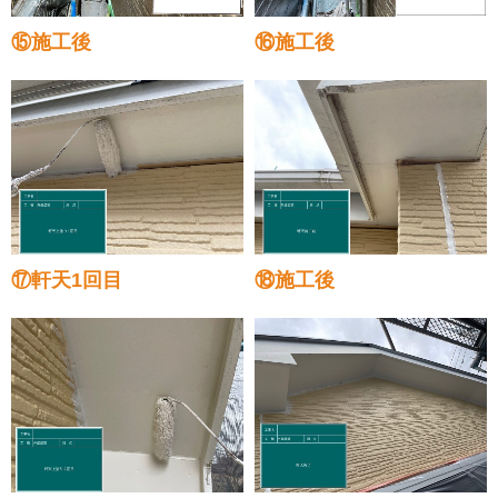
⑮施工後
⑯施工後
⑰軒天1回目
⑱施工後