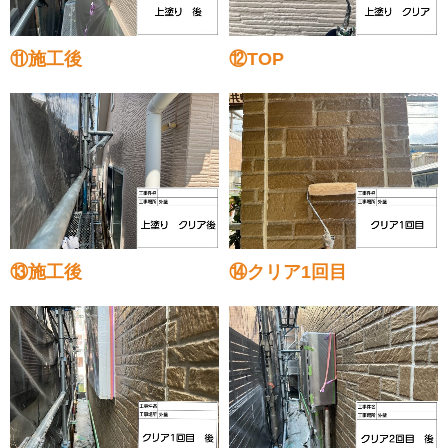
⑪施工後
⑫TOP
⑬施工後
⑭クリア1回目