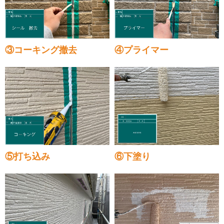
③コーキング撤去
④プライマー
⑤打ち込み
⑥下塗り