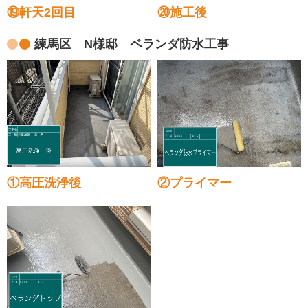
⑲軒天2回目
⑳施工後
練馬区 N様邸 ベランダ防水工事
①高圧洗浄後
②プライマー