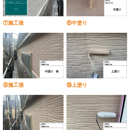
⑦施工後
⑧中塗り
⑨施工後
⑩上塗り