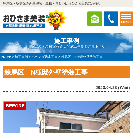
練馬区・板橋区の外壁塗装・屋根・雨どいはおひさま美装にお任せ
MENU
施工事例
外壁塗装・屋根塗替えなど施工事例をご覧下さい
HOME
>
施工事例
>
ベランダ防水工事
>
練馬区 N様邸外壁塗装工事
練馬区 N様邸外壁塗装工事
2023.04.26 (Wed)
BEFORE