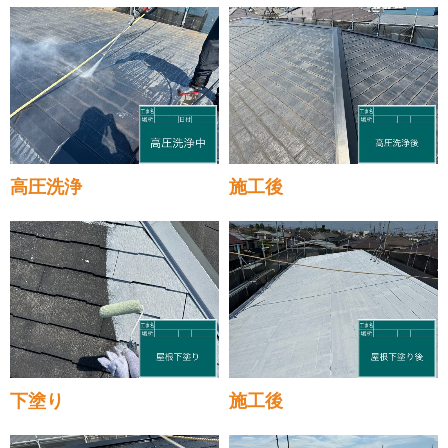
高圧洗浄
施工後
下塗り
施工後