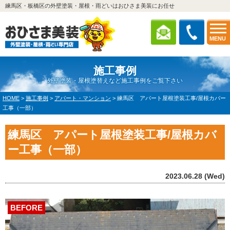
練馬区・板橋区の外壁塗装・屋根・雨どいはおひさま美装にお任せ
MENU
施工事例
外壁塗装・屋根塗替えなど施工事例をご覧下さい
HOME
>
施工事例
>
アパート・マンション
>
練馬区 アパート屋根塗装工事/屋根カバー
工事（一部）
練馬区 アパート屋根塗装工事/屋根カバ
ー工事（一部）
2023.06.28 (Wed)
BEFORE