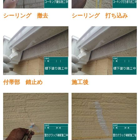
シーリング 撤去
シーリング 打ち込み
付帯部 錆止め
施工後