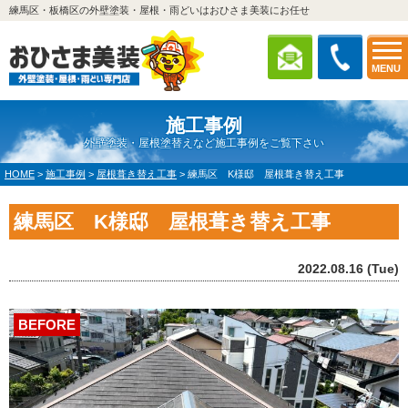
練馬区・板橋区の外壁塗装・屋根・雨どいはおひさま美装にお任せ
MENU
施工事例
外壁塗装・屋根塗替えなど施工事例をご覧下さい
HOME
>
施工事例
>
屋根葺き替え工事
>
練馬区 K様邸 屋根葺き替え工事
練馬区 K様邸 屋根葺き替え工事
2022.08.16 (Tue)
BEFORE