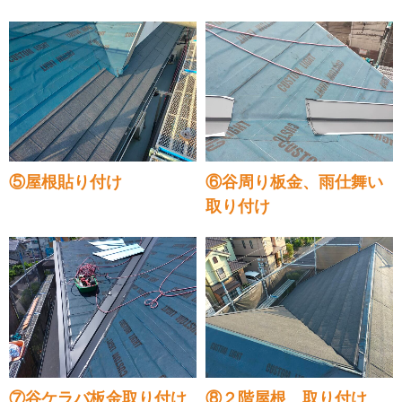
⑤屋根貼り付け
⑥谷周り板金、雨仕舞い
取り付け
⑦谷ケラバ板金取り付け
⑧２階屋根 取り付け