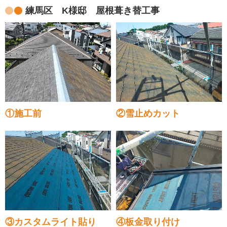
練馬区 K様邸 屋根葺き替工事
①施工前
②雪止めカット
③カスタムライト貼り
④板金取り付け