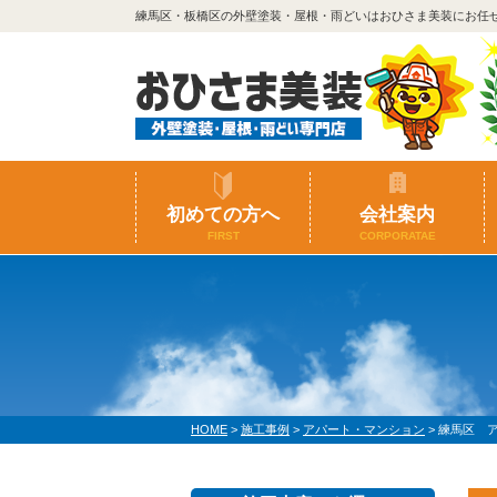
練馬区・板橋区の外壁塗装・屋根・雨どいはおひさま美装にお任
初めての方へ
会社案内
FIRST
CORPORATAE
HOME
>
施工事例
>
アパート・マンション
>
練馬区 