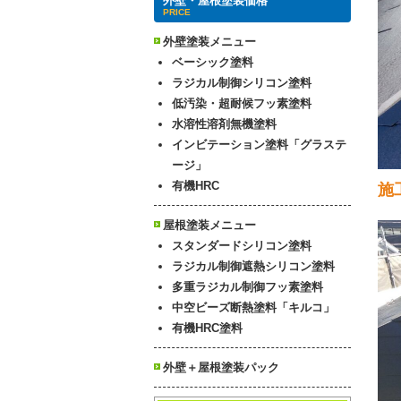
外壁・屋根塗装価格
PRICE
外壁塗装メニュー
ベーシック塗料
ラジカル制御シリコン塗料
低汚染・超耐候フッ素塗料
水溶性溶剤無機塗料
インビテーション塗料「グラステ
ージ」
有機HRC
施
屋根塗装メニュー
スタンダードシリコン塗料
ラジカル制御遮熱シリコン塗料
多重ラジカル制御フッ素塗料
中空ビーズ断熱塗料「キルコ」
有機HRC塗料
外壁＋屋根塗装パック