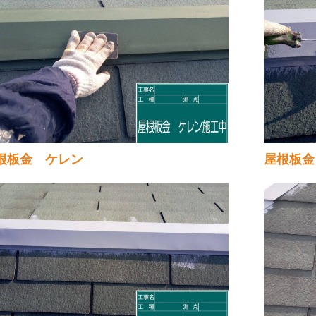
根板金 ケレン
屋根板金