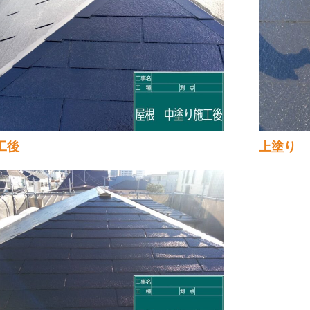
工後
上塗り