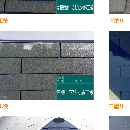
工後
下塗り
工後
中塗り