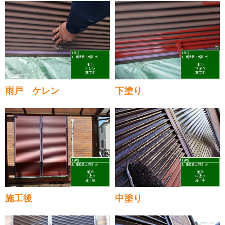
雨戸 ケレン
下塗り
施工後
中塗り